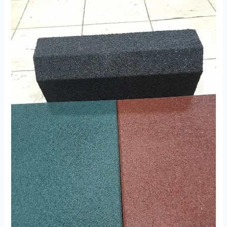
Kauçuk
Zemin
Kaplama