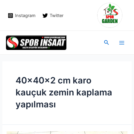
İçeriğe
atla
Instagram
Twitter
Main
Arama
Men
40x40x2 cm karo
kauçuk zemin kaplama
yapılması