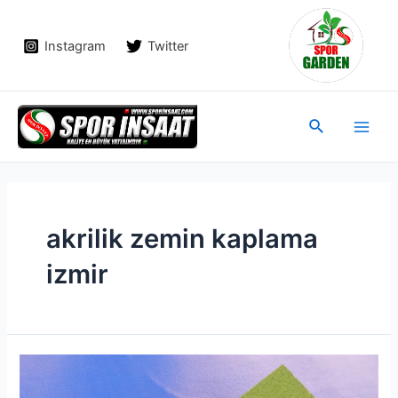
İçeriğe
atla
Instagram
Twitter
Main
Arama
Men
akrilik zemin kaplama
izmir
Akrilik
Zemin