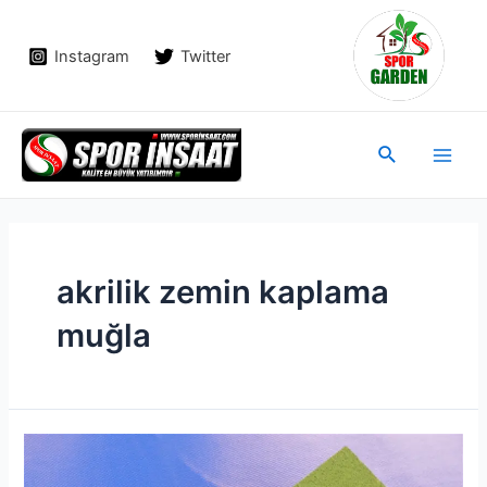
İçeriğe
atla
Instagram
Twitter
Main
Arama
Men
akrilik zemin kaplama
muğla
Akrilik
Zemin