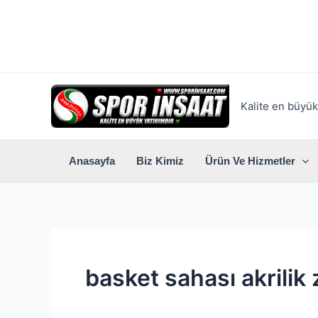
İçeriğe
atla
Kalite en büyük 
Anasayfa
Biz Kimiz
Ürün Ve Hizmetler
basket sahası akrilik