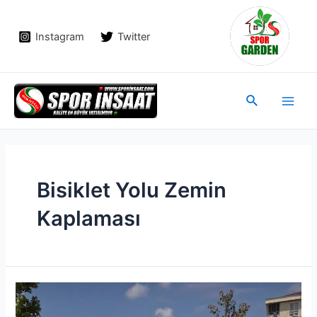
İçeriğe
atla
Instagram
Twitter
Main
Arama
Men
Bisiklet Yolu Zemin
Kaplaması
Bisiklet
Yolu