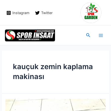
İçeriğe
atla
Instagram
Twitter
Main
Arama
Men
kauçuk zemin kaplama
makinası
Kauçuk
Zemin