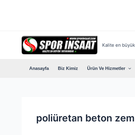
İçeriğe
atla
Kalite en büyük 
Anasayfa
Biz Kimiz
Ürün Ve Hizmetler
poliüretan beton zem