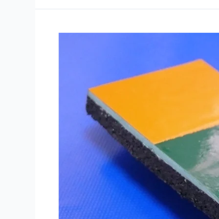
Poliüretan
Zemin
Kaplama