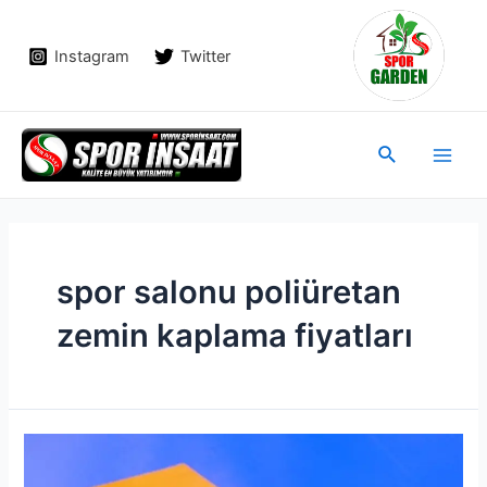
İçeriğe
atla
Instagram
Twitter
Main
Arama
Men
spor salonu poliüretan
zemin kaplama fiyatları
Poliüretan
Zemin