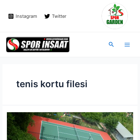
İçeriğe
atla
Instagram
Twitter
Main
Arama
Men
tenis kortu filesi
Tenis
Kortu
Yapımı